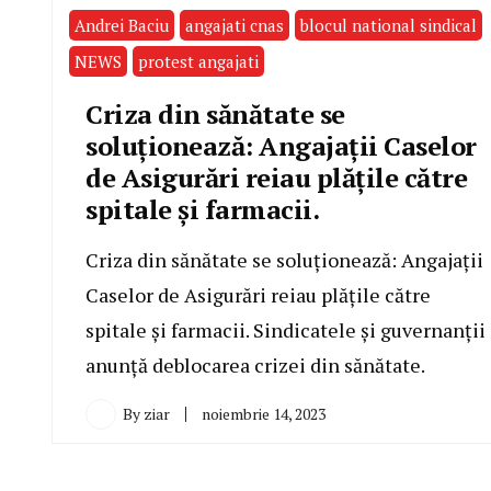
Andrei Baciu
angajati cnas
blocul national sindical
NEWS
protest angajati
Criza din sănătate se
soluționează: Angajații Caselor
de Asigurări reiau plățile către
spitale și farmacii.
Criza din sănătate se soluționează: Angajații
Caselor de Asigurări reiau plățile către
spitale și farmacii. Sindicatele și guvernanții
anunță deblocarea crizei din sănătate.
By
ziar
noiembrie 14, 2023