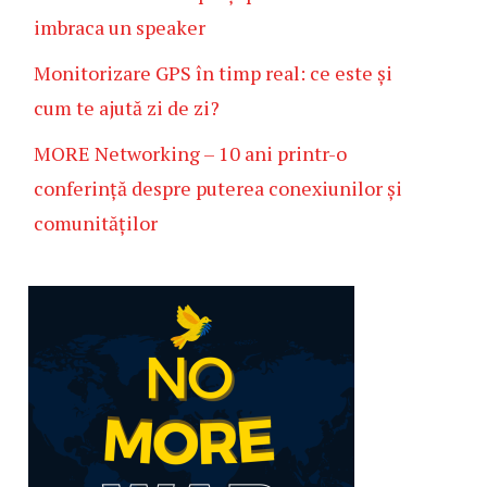
imbraca un speaker
Monitorizare GPS în timp real: ce este și
cum te ajută zi de zi?
MORE Networking – 10 ani printr-o
conferință despre puterea conexiunilor și
comunităților