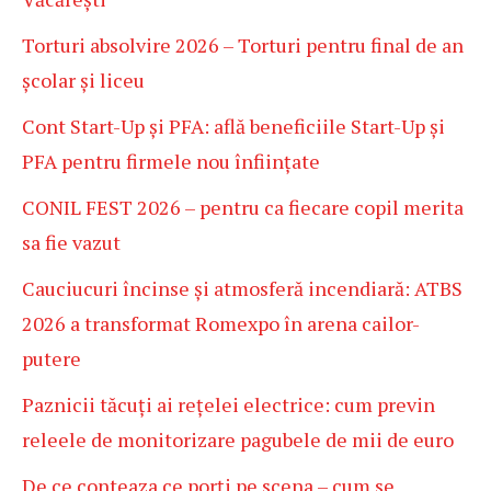
Torturi absolvire 2026 – Torturi pentru final de an
școlar și liceu
Cont Start-Up și PFA: află beneficiile Start-Up și
PFA pentru firmele nou înființate
CONIL FEST 2026 – pentru ca fiecare copil merita
sa fie vazut
Cauciucuri încinse și atmosferă incendiară: ATBS
2026 a transformat Romexpo în arena cailor-
putere
Paznicii tăcuți ai rețelei electrice: cum previn
releele de monitorizare pagubele de mii de euro
De ce conteaza ce porți pe scena – cum se