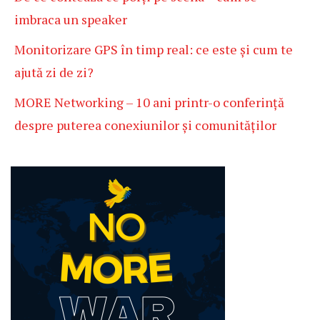
imbraca un speaker
Monitorizare GPS în timp real: ce este și cum te
ajută zi de zi?
MORE Networking – 10 ani printr-o conferință
despre puterea conexiunilor și comunităților