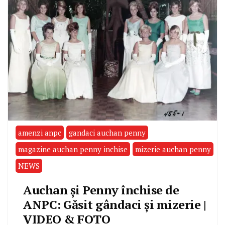
amenzi anpc
gandaci auchan penny
magazine auchan penny inchise
mizerie auchan penny
NEWS
Auchan și Penny închise de
ANPC: Găsit gândaci și mizerie |
VIDEO & FOTO