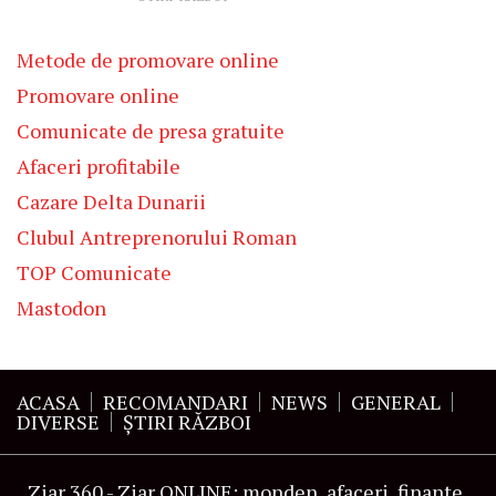
Metode de promovare online
Promovare online
Comunicate de presa gratuite
Afaceri profitabile
Cazare Delta Dunarii
Clubul Antreprenorului Roman
TOP Comunicate
Mastodon
ACASA
RECOMANDARI
NEWS
GENERAL
DIVERSE
ŞTIRI RĂZBOI
Ziar 360 - Ziar ONLINE: monden, afaceri, finante,