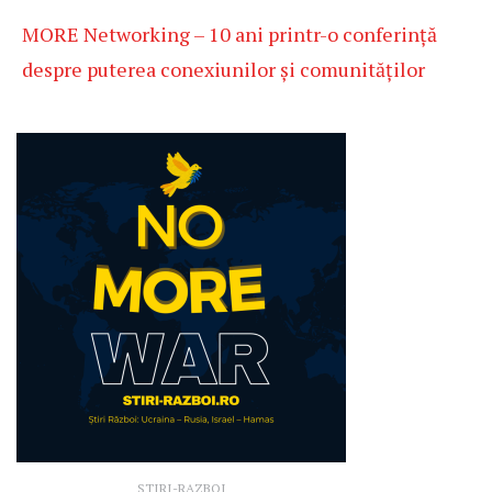
MORE Networking – 10 ani printr-o conferință
despre puterea conexiunilor și comunităților
STIRI-RAZBOI