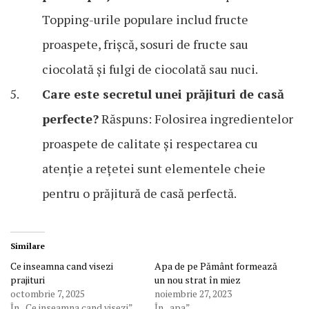
Topping-urile populare includ fructe
proaspete, frișcă, sosuri de fructe sau
ciocolată și fulgi de ciocolată sau nuci.
Care este secretul unei prăjituri de casă
perfecte?
Răspuns: Folosirea ingredientelor
proaspete de calitate și respectarea cu
atenție a rețetei sunt elementele cheie
pentru o prăjitură de casă perfectă.
Similare
Ce inseamna cand visezi
Apa de pe Pământ formează
prajituri
un nou strat în miez
octombrie 7, 2025
noiembrie 27, 2023
În „Ce inseamna cand visezi”
În „apa”