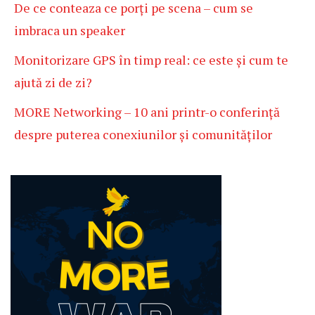
De ce conteaza ce porți pe scena – cum se
imbraca un speaker
Monitorizare GPS în timp real: ce este și cum te
ajută zi de zi?
MORE Networking – 10 ani printr-o conferință
despre puterea conexiunilor și comunităților