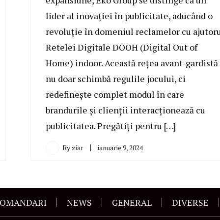
expansiune, Eko Group se distinge ca un
lider al inovației în publicitate, aducând o
revoluție în domeniul reclamelor cu ajutor
Retelei Digitale DOOH (Digital Out of
Home) indoor. Această rețea avant-gardistă
nu doar schimbă regulile jocului, ci
redefinește complet modul în care
brandurile și clienții interacționează cu
publicitatea. Pregătiți pentru […]
By
ziar
ianuarie 9, 2024
OMANDARI
NEWS
GENERAL
DIVERSE