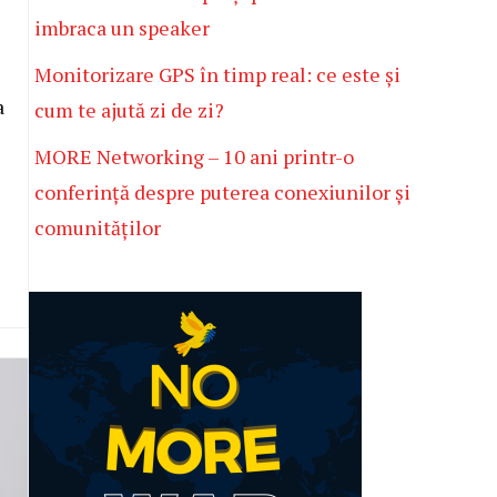
imbraca un speaker
Monitorizare GPS în timp real: ce este și
a
cum te ajută zi de zi?
MORE Networking – 10 ani printr-o
conferință despre puterea conexiunilor și
comunităților