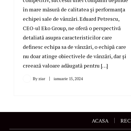
competitiv, succesul unei companii depinde
în mare măsură de calitatea și performanța
echipei sale de vânzări. Eduard Petrescu,
CEO-ul Eko Group, ne oferă o perspectivă
detaliată asupra caracteristicilor care
definesc echipa sa de vânzări, o echipă care
nu doar atinge obiectivele de vânzări, dar și
creează valoare adăugată pentru […]
By
ziar
ianuarie 15, 2024
ACASA
REC