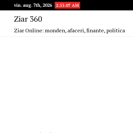
vin. aug. 7th, 2026
2:33:08 AM
Ziar 360
Ziar Online: monden, afaceri, finante, politica