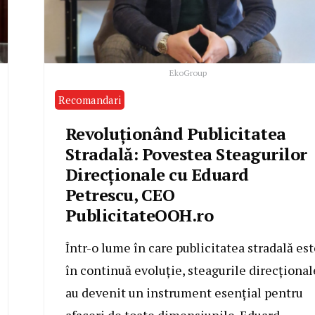
EkoGroup
Recomandari
Revoluționând Publicitatea
Stradală: Povestea Steagurilor
Direcționale cu Eduard
Petrescu, CEO
PublicitateOOH.ro
Într-o lume în care publicitatea stradală est
în continuă evoluție, steagurile direcțional
au devenit un instrument esențial pentru