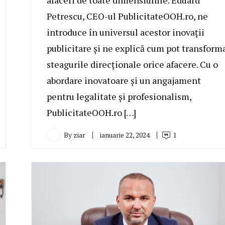
afaceri de toate dimensiunile. Eduard
Petrescu, CEO-ul PublicitateOOH.ro, ne
introduce în universul acestor inovații
publicitare și ne explică cum pot transform
steagurile direcționale orice afacere. Cu o
abordare inovatoare și un angajament
pentru legalitate și profesionalism,
PublicitateOOH.ro […]
By
ziar
ianuarie 22, 2024
1