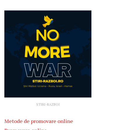
STIRI-RAZBOI
Metode de promovare online