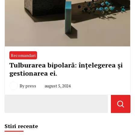
Recomandari
Tulburarea bipolară: înțelegerea și
gestionarea ei.
By
press
august 5, 2024
Stiri recente