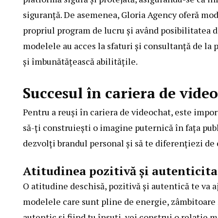
siguranță. De asemenea,
Gloria Agency
oferă mode
propriul program de lucru și având posibilitatea d
modelele au acces la sfaturi și consultanță de la p
și îmbunătățească abilitățile.
Succesul în cariera de vide
Pentru a reuși în cariera de videochat, este importa
să-ți construiești o imagine puternică în fața publ
dezvolți brandul personal și să te diferențiezi de c
Atitudinea pozitivă și autenticit
O atitudine deschisă, pozitivă și autentică te va aj
modelele care sunt pline de energie, zâmbitoare și
autentic și fiind tu însuți, vei construi o relație 