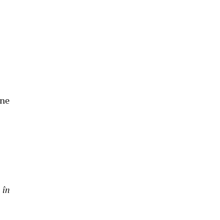
ine
 în