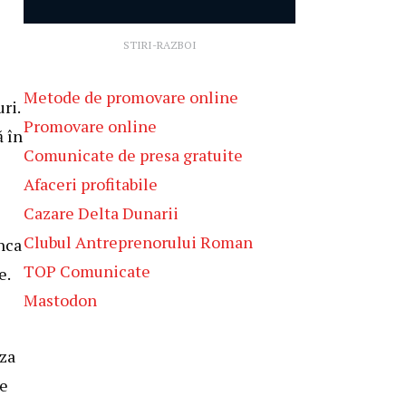
STIRI-RAZBOI
Metode de promovare online
ri.
Promovare online
ă în
Comunicate de presa gratuite
Afaceri profitabile
Cazare Delta Dunarii
Clubul Antreprenorului Roman
unca
TOP Comunicate
e.
Mastodon
iza
ge