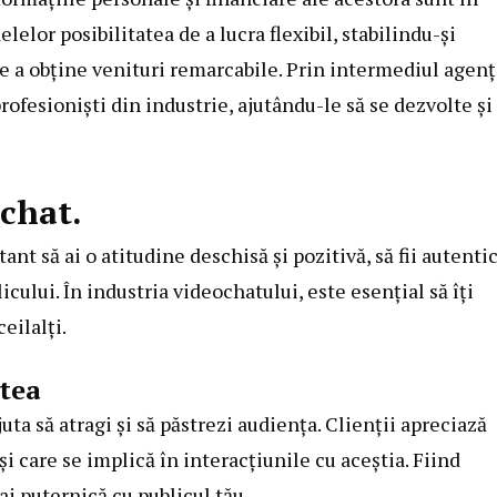
lelor posibilitatea de a lucra flexibil, stabilindu-și
e a obține venituri remarcabile. Prin intermediul agenț
rofesioniști din industrie, ajutându-le să se dezvolte și
ochat.
nt să ai o atitudine deschisă și pozitivă, să fii autentic
icului. În industria videochatului, este esențial să îți
eilalți.
atea
uta să atragi și să păstrezi audiența. Clienții apreciază
 care se implică în interacțiunile cu aceștia. Fiind
mai puternică cu publicul tău.