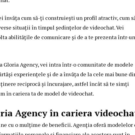
hat.
i învăța cum să-ți construiești un profil atractiv, cum s
verse situații în timpul ședințelor de videochat. Vei
olta abilitățile de comunicare și de a te prezenta într-u
a Gloria Agency, vei intra într-o comunitate de modele
ărtăși experiențele și de a învăța de la cele mai bune di
nere reciprocă și încurajare, astfel încât să te simți
im în cariera ta de model de videochat.
oria Agency în cariera videocha
ine cu o mulțime de beneficii. Agenția oferă modelelor 
formațiile personale și financiare ale acestora sunt în