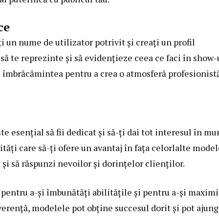
ce
 un nume de utilizator potrivit și creați un profil
 să te reprezinte și să evidențieze ceea ce faci în show-u
i îmbrăcămintea pentru a crea o atmosferă profesionist
te esențial să fii dedicat și să-ți dai tot interesul în m
ități care să-ți ofere un avantaj în fața celorlalte model
și să răspunzi nevoilor și dorințelor clienților.
 pentru a-și îmbunătăți abilitățile și pentru a-și maxim
verență, modelele pot obține succesul dorit și pot ajun