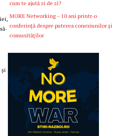
cum te ajută zi de zi?
MORE Networking – 10 ani printr-o
iei,
conferință despre puterea conexiunilor și
 să-
comunităților
 și