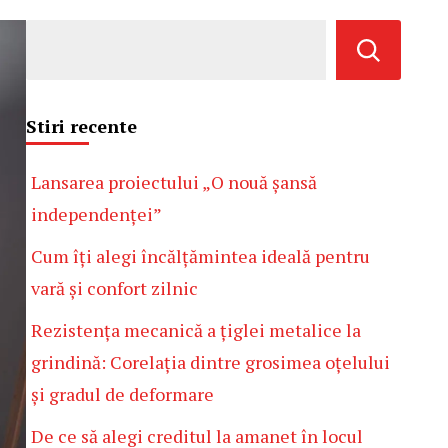
Stiri recente
Lansarea proiectului „O nouă șansă
independenței”
Cum îți alegi încălțămintea ideală pentru
vară și confort zilnic
Rezistența mecanică a țiglei metalice la
grindină: Corelația dintre grosimea oțelului
și gradul de deformare
De ce să alegi creditul la amanet în locul