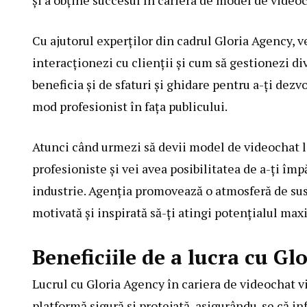
și a obține succesul în cariera de model de videoc
Cu ajutorul experților din cadrul Gloria Agency, ve
interacționezi cu clienții și cum să gestionezi di
beneficia și de sfaturi și ghidare pentru a-ți dezv
mod profesionist în fața publicului.
Atunci când urmezi să devii model de videochat l
profesioniste și vei avea posibilitatea de a-ți împ
industrie. Agenția promovează o atmosferă de susți
motivată și inspirată să-ți atingi potențialul max
Beneficiile de a lucra cu Gl
Lucrul cu Gloria Agency în cariera de videochat v
platformă sigură și protejată, asigurându-se că in