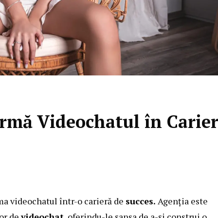
rmă Videochatul în Carie
ma videochatul într-o carieră de
succes.
Agenția este
lor de
videochat
, oferindu-le șansa de a-și construi o