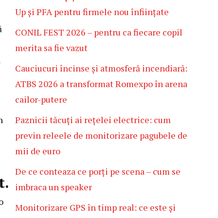
Up și PFA pentru firmele nou înființate
ă
CONIL FEST 2026 – pentru ca fiecare copil
merita sa fie vazut
n
Cauciucuri încinse și atmosferă incendiară:
ATBS 2026 a transformat Romexpo în arena
cailor-putere
Paznicii tăcuți ai rețelei electrice: cum
n
previn releele de monitorizare pagubele de
mii de euro
De ce conteaza ce porți pe scena – cum se
t.
imbraca un speaker
o
Monitorizare GPS în timp real: ce este și