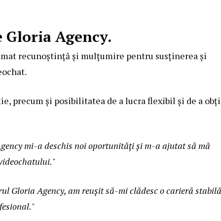
e Gloria Agency.
imat recunoștință și mulțumire pentru susținerea și
eochat.
e, precum și posibilitatea de a lucra flexibil și de a obț
gency mi-a deschis noi oportunități și m-a ajutat să mă
 videochatului.
"
ul Gloria Agency, am reușit să-mi clădesc o carieră stabilă
fesional.
"