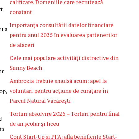
calificare. Domeniile care recrutează
rt
constant
Importanța consultării datelor financiare
u a
pentru anul 2025 în evaluarea partenerilor
de afaceri
Cele mai populare activități distractive din
Sunny Beach
ar
Ambrozia trebuie smulsă acum: apel la
voluntari pentru acțiune de curățare în
op,
Parcul Natural Văcărești
Torturi absolvire 2026 – Torturi pentru final
și
de an școlar și liceu
ta
Cont Start-Up și PFA: află beneficiile Start-