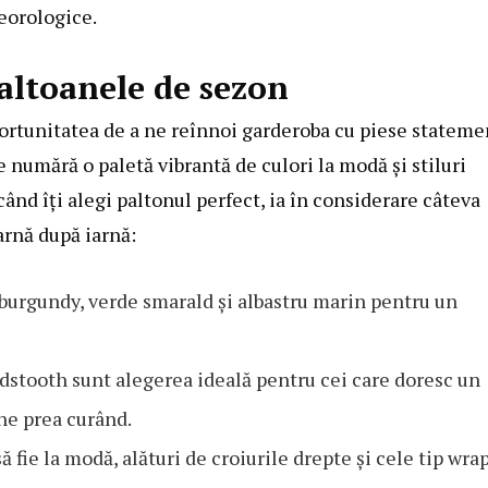
teorologice.
altoanele de sezon
oportunitatea de a ne reînnoi garderoba cu piese stateme
 numără o paletă vibrantă de culori la modă și stiluri
când îți alegi paltonul perfect, ia în considerare câteva
arnă după iarnă:
burgundy, verde smarald și albastru marin pentru un
dstooth sunt alegerea ideală pentru cei care doresc un
ane prea curând.
 fie la modă, alături de croiurile drepte și cele tip wra