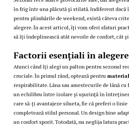
în frig într-una plăcută și stilată. Indiferent dacă
pentru plimbările de weekend, există câteva criter
alegere. În acest articol, îți vom oferi sfaturi pra
să îți îndeplinească atât nevoile de confort, cât și 
Factorii esențiali în aleger
Atunci când îți alegi un palton pentru sezonul rec
cruciale. În primul rând, optează pentru
material
respirabilitate. Lâna sau amestecurile de lână cu 
un echilibru între izolare și ușurință în întreți
care să-ți avantajeze silueta, fie că preferi o lin
completează stilul personal. Un design bine adaptat
un confort sporit. Totodată, nu neglija latura prac