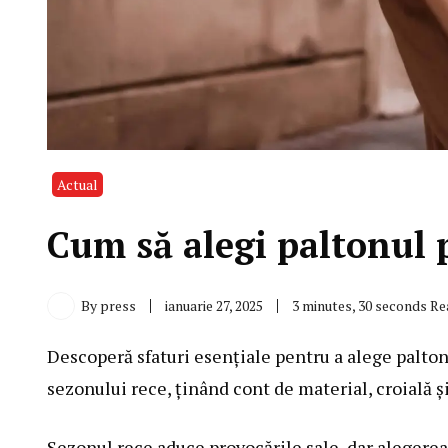
Actual
Cum să alegi paltonul 
By
press
ianuarie 27, 2025
3 minutes, 30 seconds Re
Descoperă sfaturi esențiale pentru a alege paltonul
sezonului rece, ținând cont de material, croială ș
Sezonul rece aduce provocările sale, dar alegerea