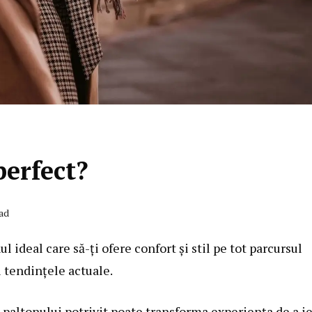
perfect?
ad
 ideal care să-ți ofere confort și stil pe tot parcursul
i tendințele actuale.
 paltonului potrivit poate transforma experiența de a ie