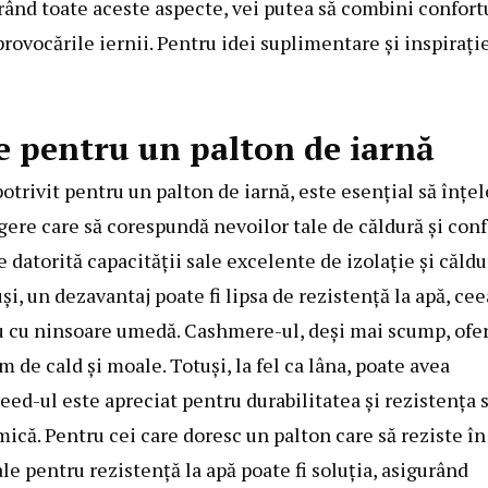
rând toate aceste aspecte, vei putea să combini confort
rovocările iernii. Pentru idei suplimentare și inspirați
e pentru un palton de iarnă
trivit pentru un palton de iarnă, este esențial să înțel
egere care să corespundă nevoilor tale de căldură și conf
datorită capacității sale excelente de izolație și căldu
uși, un dezavantaj poate fi lipsa de rezistență la apă, cee
sau cu ninsoare umedă. Cashmere-ul, deși mai scump, ofe
m de cald și moale. Totuși, la fel ca lâna, poate avea
weed-ul este apreciat pentru durabilitatea și rezistența 
ică. Pentru cei care doresc un palton care să reziste în
e pentru rezistență la apă poate fi soluția, asigurând