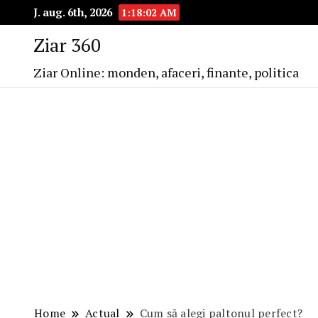
J. aug. 6th, 2026
1:18:03 AM
Ziar 360
Ziar Online: monden, afaceri, finante, politica
Home
Actual
Cum să alegi paltonul perfect?