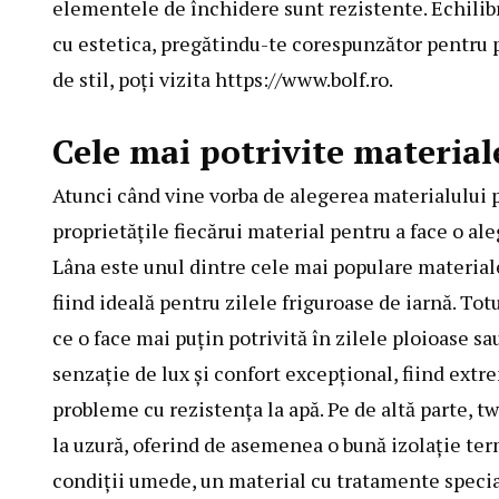
elementele de închidere sunt rezistente. Echilib
cu estetica, pregătindu-te corespunzător pentru p
de stil, poți vizita
https://www.bolf.ro
.
Cele mai potrivite material
Atunci când vine vorba de alegerea materialului po
proprietățile fiecărui material pentru a face o al
Lâna este unul dintre cele mai populare materiale 
fiind ideală pentru zilele friguroase de iarnă. Tot
ce o face mai puțin potrivită în zilele ploioase 
senzație de lux și confort excepțional, fiind extre
probleme cu rezistența la apă. Pe de altă parte, t
la uzură, oferind de asemenea o bună izolație term
condiții umede, un material cu tratamente special