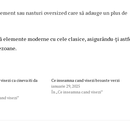
tement sau nasturi oversized care să adauge un plus de
nă elemente moderne cu cele clasice, asigurându-ți astf
ezoane.
isezi ca cineva iti da
Ce inseamna cand visezi broaste verzi
ianuarie 29, 2025
În „Ce inseamna cand visezi”
and visezi”