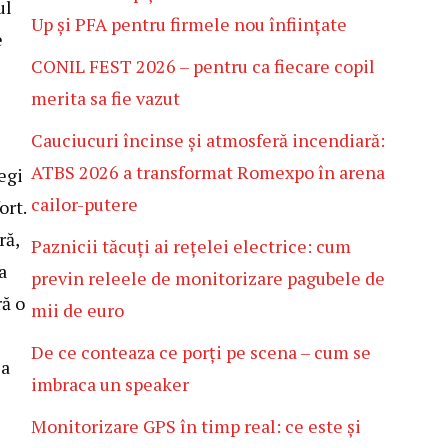
ul
Up și PFA pentru firmele nou înființate
e
CONIL FEST 2026 – pentru ca fiecare copil
merita sa fie vazut
Cauciucuri încinse și atmosferă incendiară:
ATBS 2026 a transformat Romexpo în arena
egi
cailor-putere
ort.
ră,
Paznicii tăcuți ai rețelei electrice: cum
a
previn releele de monitorizare pagubele de
ră o
mii de euro
De ce conteaza ce porți pe scena – cum se
sa
imbraca un speaker
Monitorizare GPS în timp real: ce este și