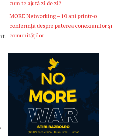
cum te ajută zi de zi?
MORE Networking – 10 ani printr-o
conferință despre puterea conexiunilor și
comunităților
nt.
p