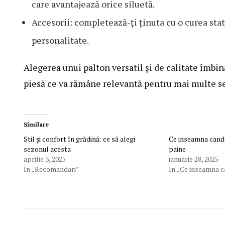
care avantajează orice siluetă.
Accesorii: completează-ți ținuta cu o curea sta
personalitate.
Alegerea unui palton versatil și de calitate îmbi
piesă ce va rămâne relevantă pentru mai multe s
Similare
Stil și confort în grădină: ce să alegi
Ce inseamna cand v
sezonul acesta
paine
aprilie 3, 2025
ianuarie 28, 2025
În „Recomandari”
În „Ce inseamna c