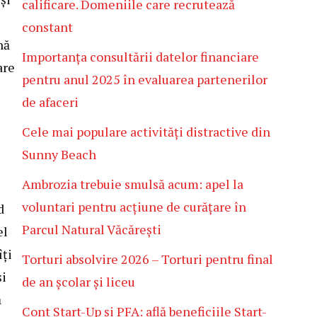
calificare. Domeniile care recrutează
constant
nă
Importanța consultării datelor financiare
are
pentru anul 2025 în evaluarea partenerilor
de afaceri
Cele mai populare activități distractive din
Sunny Beach
Ambrozia trebuie smulsă acum: apel la
voluntari pentru acțiune de curățare în
d
Parcul Natural Văcărești
el
îți
Torturi absolvire 2026 – Torturi pentru final
și
de an școlar și liceu
ă
Cont Start-Up și PFA: află beneficiile Start-