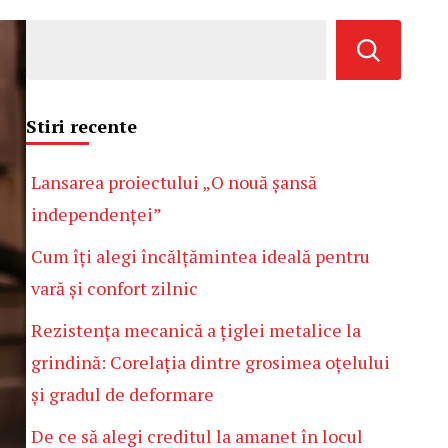
Stiri recente
Lansarea proiectului „O nouă șansă
independenței”
Cum îți alegi încălțămintea ideală pentru
vară și confort zilnic
Rezistența mecanică a țiglei metalice la
grindină: Corelația dintre grosimea oțelului
și gradul de deformare
De ce să alegi creditul la amanet în locul