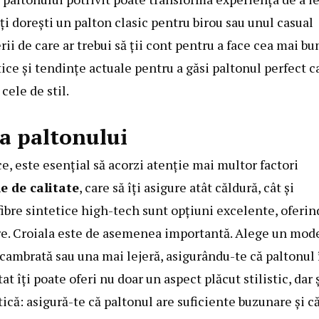
 îți dorești un palton clasic pentru birou sau unul casual
ii de care ar trebui să ții cont pentru a face cea mai bu
ctice și tendințe actuale pentru a găsi paltonul perfect c
cele de stil.
ea paltonului
e, este esențial să acorzi atenție mai multor factori
e de calitate
, care să îți asigure atât căldură, cât și
fibre sintetice high-tech sunt opțiuni excelente, oferin
nere. Croiala este de asemenea importantă. Alege un mod
ie cambrată sau una mai lejeră, asigurându-te că paltonul 
 îți poate oferi nu doar un aspect plăcut stilistic, dar 
tică: asigură-te că paltonul are suficiente buzunare și c