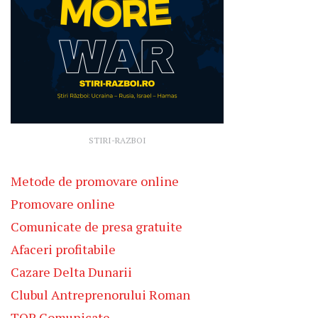
STIRI-RAZBOI
Metode de promovare online
Promovare online
Comunicate de presa gratuite
Afaceri profitabile
Cazare Delta Dunarii
Clubul Antreprenorului Roman
TOP Comunicate