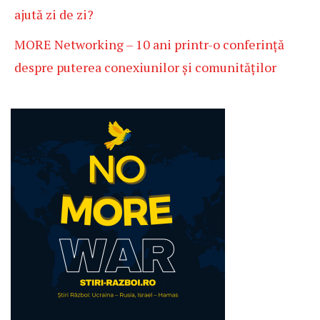
ajută zi de zi?
MORE Networking – 10 ani printr-o conferință
despre puterea conexiunilor și comunităților