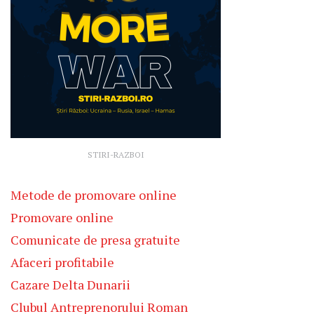
STIRI-RAZBOI
Metode de promovare online
Promovare online
Comunicate de presa gratuite
Afaceri profitabile
Cazare Delta Dunarii
Clubul Antreprenorului Roman