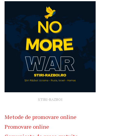
STIRI-RAZBOI
Metode de promovare online
Promovare online