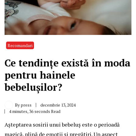
Recomandari
Ce tendințe există în moda
pentru hainele
bebelușilor?
By
press
decembrie 13, 2024
4 minutes, 36 seconds Read
Așteptarea sosirii unui bebeluș este o perioadă
magică, plină de emoții și pregătiri. Un aspect