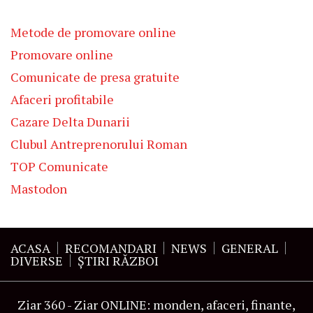
Metode de promovare online
Promovare online
Comunicate de presa gratuite
Afaceri profitabile
Cazare Delta Dunarii
Clubul Antreprenorului Roman
TOP Comunicate
Mastodon
ACASA
RECOMANDARI
NEWS
GENERAL
DIVERSE
ŞTIRI RĂZBOI
Ziar 360 - Ziar ONLINE: monden, afaceri, finante,