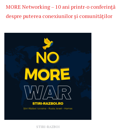
MORE Networking – 10 ani printr-o conferință
despre puterea conexiunilor și comunităților
STIRI-RAZBOI