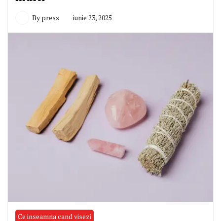
By
press
iunie 23, 2025
Ce inseamna cand visezi