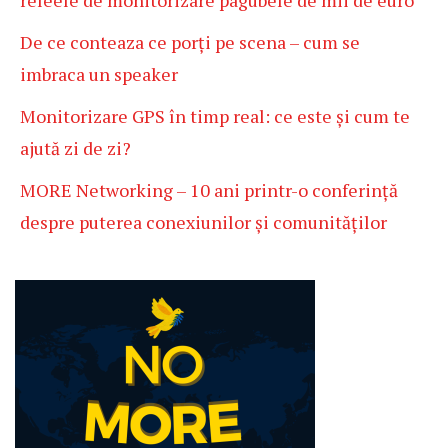
releele de monitorizare pagubele de mii de euro
De ce conteaza ce porți pe scena – cum se
imbraca un speaker
Monitorizare GPS în timp real: ce este și cum te
ajută zi de zi?
MORE Networking – 10 ani printr-o conferință
despre puterea conexiunilor și comunităților