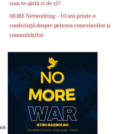
cum te ajută zi de zi?
MORE Networking – 10 ani printr-o
conferință despre puterea conexiunilor și
comunităților
noi