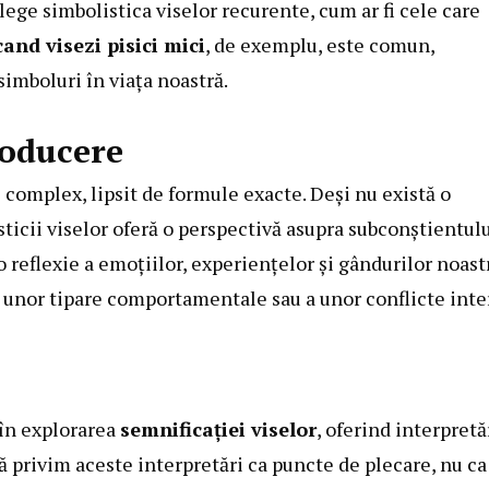
lege simbolistica viselor recurente, cum ar fi cele care
and visezi pisici mici
, de exemplu, este comun,
imboluri în viața noastră.
roducere
 complex, lipsit de formule exacte. Deși nu există o
sticii viselor oferă o perspectivă asupra subconștientul
o reflexie a emoțiilor, experiențelor și gândurilor noast
ea unor tipare comportamentale sau a unor conflicte int
 în explorarea
semnificației viselor
, oferind interpretă
 privim aceste interpretări ca puncte de plecare, nu ca