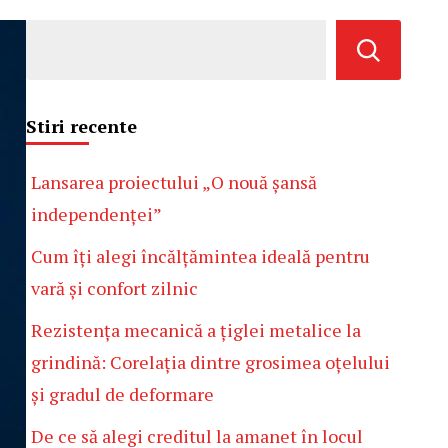
Stiri recente
Lansarea proiectului „O nouă șansă
independenței”
Cum îți alegi încălțămintea ideală pentru
vară și confort zilnic
Rezistența mecanică a țiglei metalice la
grindină: Corelația dintre grosimea oțelului
și gradul de deformare
De ce să alegi creditul la amanet în locul