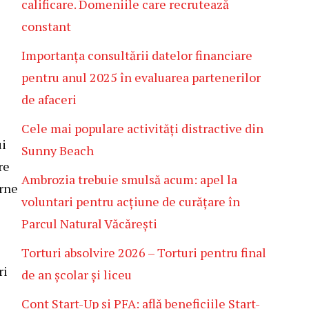
calificare. Domeniile care recrutează
constant
Importanța consultării datelor financiare
pentru anul 2025 în evaluarea partenerilor
de afaceri
Cele mai populare activități distractive din
ui
Sunny Beach
re
Ambrozia trebuie smulsă acum: apel la
erne
voluntari pentru acțiune de curățare în
Parcul Natural Văcărești
Torturi absolvire 2026 – Torturi pentru final
ri
de an școlar și liceu
Cont Start-Up și PFA: află beneficiile Start-