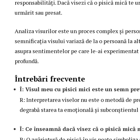
responsabilități. Dacă visezi că o pisică mică te 
urmărit sau presat.
Analiza visurilor este un proces complex și person
semnificația visului variază de la o persoană la alta
asupra sentimentelor pe care le-ai experimentat 
profundă.
Întrebări frecvente
Î: Visul meu cu pisici mici este un semn pre
R: Interpretarea viselor nu este o metodă de pre
degrabă starea ta emoțională și subconștientul 
Î: Ce înseamnă dacă visez că o pisică mică 
R: O zgârietură de pisică în vis poate simboliza