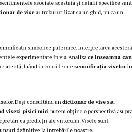
 sentimentele asociate acestuia și detalii specifice sunt
tionar de vise
ar trebui utilizat ca un ghid, nu ca un
emnificații simbolice puternice. Interpretarea acestora
mentele experimentate în vis. Analiza
ce inseamna can
re atentă, luând în considerare
semnificația viselor
în
viselor. Deși consultând un
dictionar de vise
sau
 visezi pisici mici
putem obține o perspectivă asupr
pretări ca predicții ale viitorului. Visele sunt
nsuri definitive la întrebările noastre.