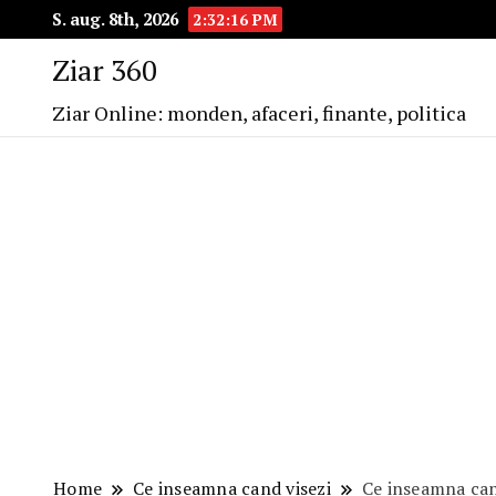
S. aug. 8th, 2026
2:32:17 PM
Ziar 360
Ziar Online: monden, afaceri, finante, politica
Home
Ce inseamna cand visezi
Ce inseamna cand