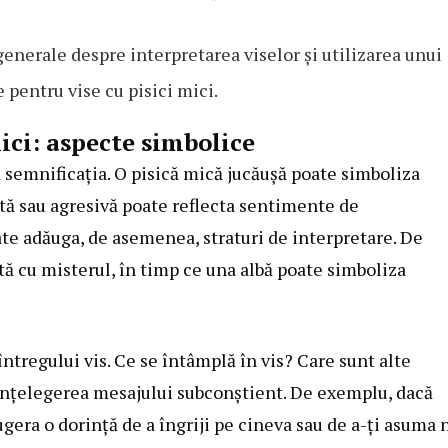
enerale despre interpretarea viselor și utilizarea unui
e pentru vise cu pisici mici.
mici: aspecte simbolice
ză semnificația. O pisică mică jucăușă poate simboliza
ată sau agresivă poate reflecta sentimente de
ate adăuga, de asemenea, straturi de interpretare. De
ă cu misterul, în timp ce una albă poate simboliza
ntregului vis. Ce se întâmplă în vis? Care sunt alte
înțelegerea mesajului subconștient. De exemplu, dacă
ugera o dorință de a îngriji pe cineva sau de a-ți asuma 