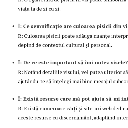
viața ta de zi cu zi.
Î: Ce semnificație are culoarea pisicii din v
R: Culoarea pisicii poate adăuga nuanțe interpre
depind de contextul cultural și personal.
Î: De ce este important să îmi notez visele?
R: Notând detaliile visului, vei putea ulterior 
ajutându-te să înțelegi mai bine mesajul subcon
Î: Există resurse care mă pot ajuta să-mi in
R: Există numeroase cărți și site-uri web dedica
aceste resurse cu discernământ, adaptând interp