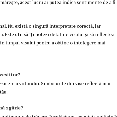
urmărește, acest lucru ar putea indica sentimente de a fi
al. Nu există o singură interpretare corectă, iar
. Este util să îți notezi detaliile visului și să reflectezi
în timpul visului pentru a obține o înțelegere mai
vestitor?
zicere a viitorului. Simbolurile din vise reflectă mai
tău.
mă zgârie?
 sentimente de trădare, înșelăciune sau mici conflicte î