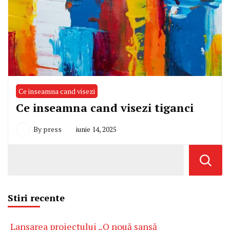
Ce inseamna cand visezi
Ce inseamna cand visezi tiganci
By
press
iunie 14, 2025
Stiri recente
Lansarea proiectului „O nouă șansă