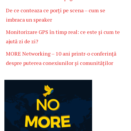
De ce conteaza ce porți pe scena – cum se
imbraca un speaker
Monitorizare GPS în timp real: ce este și cum te
ajută zi de zi?
MORE Networking – 10 ani printr-o conferință
despre puterea conexiunilor și comunităților