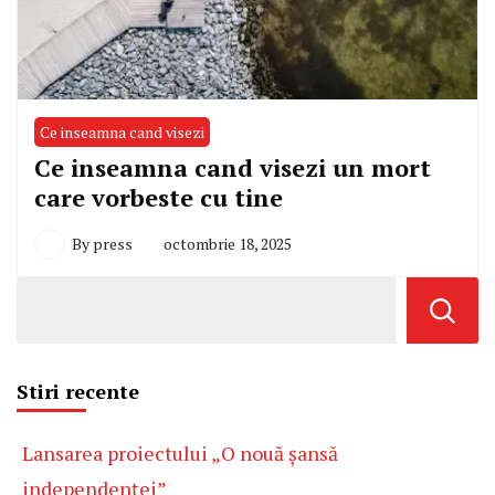
Ce inseamna cand visezi
Ce inseamna cand visezi un mort
care vorbeste cu tine
By
press
octombrie 18, 2025
Stiri recente
Lansarea proiectului „O nouă șansă
independenței”