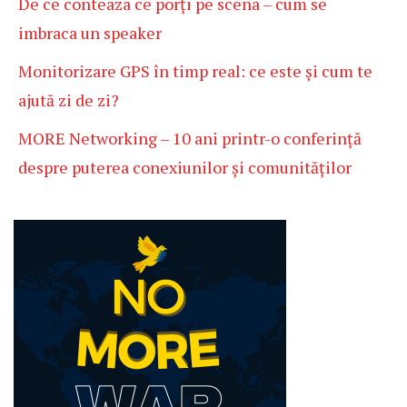
De ce conteaza ce porți pe scena – cum se
imbraca un speaker
Monitorizare GPS în timp real: ce este și cum te
ajută zi de zi?
MORE Networking – 10 ani printr-o conferință
despre puterea conexiunilor și comunităților