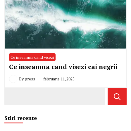
Ce inseamna cand visezi
Ce inseamna cand visezi cai negrii
By
press
februarie 11, 2025
Stiri recente