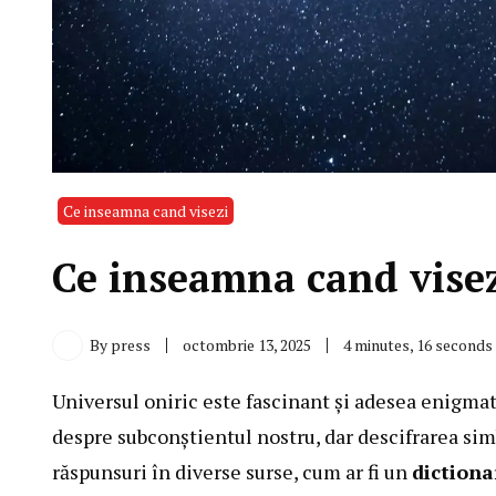
Ce inseamna cand visezi
Ce inseamna cand visez
By
press
octombrie 13, 2025
4 minutes, 16 seconds
Universul oniric este fascinant și adesea enigmati
despre subconștientul nostru, dar descifrarea sim
răspunsuri în diverse surse, cum ar fi un
dictiona