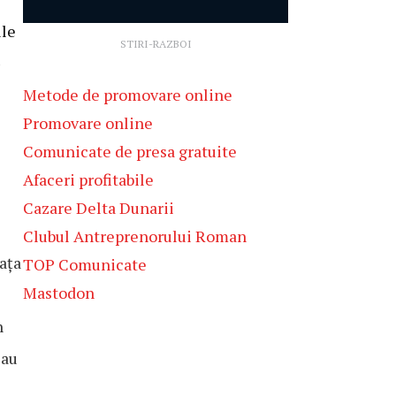
ile
STIRI-RAZBOI
u
Metode de promovare online
Promovare online
Comunicate de presa gratuite
Afaceri profitabile
Cazare Delta Dunarii
Clubul Antreprenorului Roman
ața
TOP Comunicate
Mastodon
n
sau