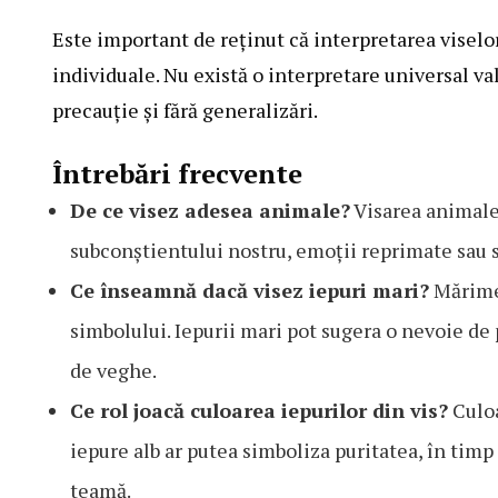
Este important de reținut că interpretarea viselo
individuale. Nu există o interpretare universal vala
precauție și fără generalizări.
Întrebări frecvente
De ce visez adesea animale?
Visarea animalel
subconștientului nostru, emoții reprimate sau 
Ce înseamnă dacă visez iepuri mari?
Mărimea
simbolului. Iepurii mari pot sugera o nevoie de
de veghe.
Ce rol joacă culoarea iepurilor din vis?
Culoa
iepure alb ar putea simboliza puritatea, în tim
teamă.