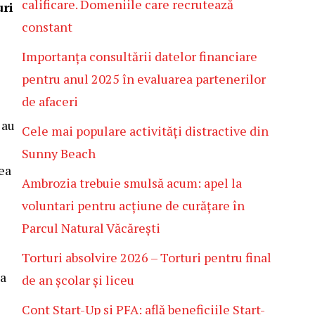
calificare. Domeniile care recrutează
uri
constant
Importanța consultării datelor financiare
pentru anul 2025 în evaluarea partenerilor
de afaceri
 au
Cele mai populare activități distractive din
Sunny Beach
ea
Ambrozia trebuie smulsă acum: apel la
voluntari pentru acțiune de curățare în
Parcul Natural Văcărești
Torturi absolvire 2026 – Torturi pentru final
ta
de an școlar și liceu
Cont Start-Up și PFA: află beneficiile Start-