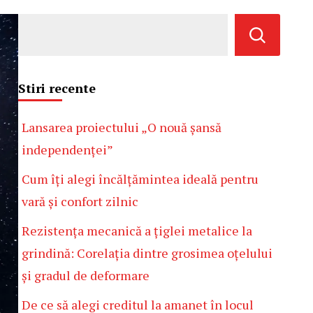
Stiri recente
Lansarea proiectului „O nouă șansă
independenței”
Cum îți alegi încălțămintea ideală pentru
vară și confort zilnic
Rezistența mecanică a țiglei metalice la
grindină: Corelația dintre grosimea oțelului
și gradul de deformare
De ce să alegi creditul la amanet în locul