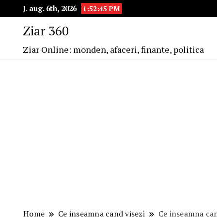
J. aug. 6th, 2026
1:52:46 PM
Ziar 360
Ziar Online: monden, afaceri, finante, politica
Home
Ce inseamna cand visezi
Ce inseamna cand