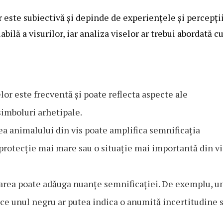
r este subiectivă și depinde de experiențele și percepți
bilă a visurilor, iar analiza viselor ar trebui abordată c
or este frecventă și poate reflecta aspecte ale
simboluri arhetipale.
 animalului din vis poate amplifica semnificația
 protecție mai mare sau o situație mai importantă din vi
rea poate adăuga nuanțe semnificației. De exemplu, u
p ce unul negru ar putea indica o anumită incertitudine 