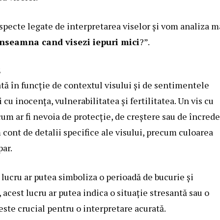
specte legate de interpretarea viselor și vom analiza m
inseamna cand visezi iepuri mici
?”.
s
ată în funcție de contextul visului și de sentimentele
 cu inocența, vulnerabilitatea și fertilitatea. Un vis cu
cum ar fi nevoia de protecție, de creștere sau de încred
 cont de detalii specifice ale visului, precum culoarea
par.
t lucru ar putea simboliza o perioadă de bucurie și
, acest lucru ar putea indica o situație stresantă sau o
este crucial pentru o interpretare acurată.