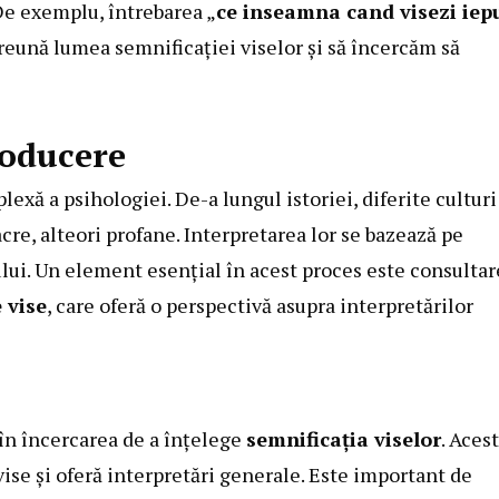
De exemplu, întrebarea „
ce inseamna cand visezi iep
reună lumea semnificației viselor și să încercăm să
roducere
exă a psihologiei. De-a lungul istoriei, diferite culturi
acre, alteori profane. Interpretarea lor se bazează pe
ului. Un element esențial în acest proces este consultar
 vise
, care oferă o perspectivă asupra interpretărilor
 în încercarea de a înțelege
semnificația viselor
. Aces
ise și oferă interpretări generale. Este important de