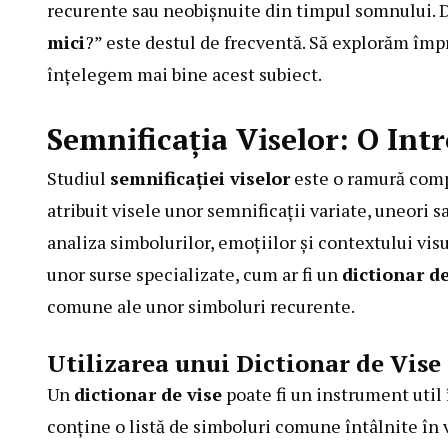
recurente sau neobișnuite din timpul somnului. 
mici
?” este destul de frecventă. Să explorăm împ
înțelegem mai bine acest subiect.
Semnificația Viselor: O Int
Studiul
semnificației viselor
este o ramură compl
atribuit visele unor semnificații variate, uneori s
analiza simbolurilor, emoțiilor și contextului vis
unor surse specializate, cum ar fi un
dictionar de
comune ale unor simboluri recurente.
Utilizarea unui Dictionar de Vise
Un
dictionar de vise
poate fi un instrument util
conține o listă de simboluri comune întâlnite în v