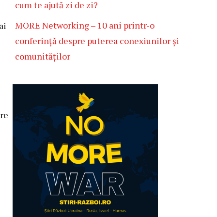
cum te ajută zi de zi?
MORE Networking – 10 ani printr-o
ai
conferință despre puterea conexiunilor și
comunităților
ere