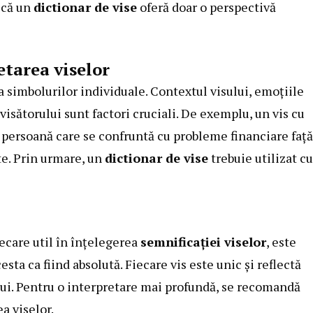
i că un
dictionar de vise
oferă doar o perspectivă
etarea viselor
a simbolurilor individuale. Contextul visului, emoțiile
 visătorului sunt factori cruciali. De exemplu, un vis cu
o persoană care se confruntă cu probleme financiare față
te. Prin urmare, un
dictionar de vise
trebuie utilizat cu
ecare util în înțelegerea
semnificației viselor
, este
ta ca fiind absolută. Fiecare vis este unic și reflectă
lui. Pentru o interpretare mai profundă, se recomandă
a viselor.