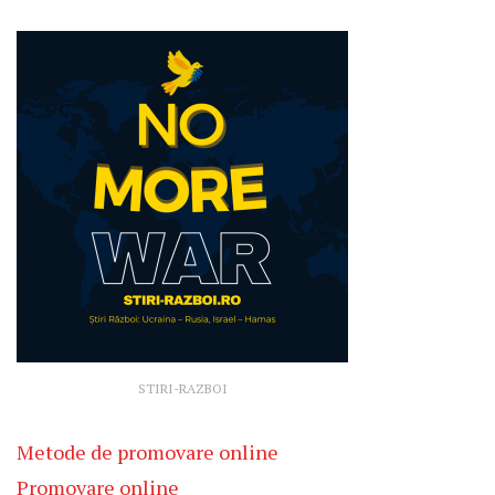
STIRI-RAZBOI
Metode de promovare online
Promovare online