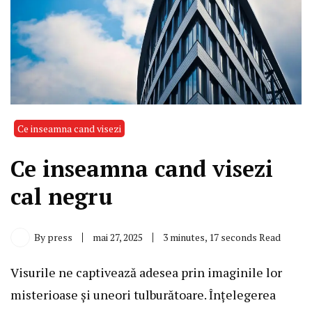
Ce inseamna cand visezi
Ce inseamna cand visezi
cal negru
By
press
mai 27, 2025
3 minutes, 17 seconds Read
Visurile ne captivează adesea prin imaginile lor
misterioase și uneori tulburătoare. Înțelegerea