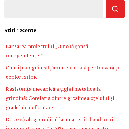
Stiri recente
Lansarea proiectului „O nouă șansă
independenței”
Cum îți alegi încălțămintea ideală pentru vară și
confort zilnic
Rezistența mecanică a țiglei metalice la
grindină: Corelația dintre grosimea oțelului și
gradul de deformare
De ce să alegi creditul la amanet în locul unui
împrumut bancar în 2026 – ce trebuie să știi