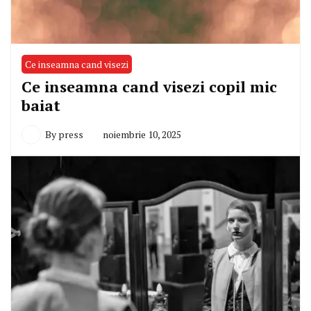
Ce inseamna cand visezi
Ce inseamna cand visezi copil mic
baiat
By
press
noiembrie 10, 2025