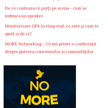
De ce conteaza ce porți pe scena – cum se
imbraca un speaker
Monitorizare GPS în timp real: ce este și cum te
ajută zi de zi?
MORE Networking – 10 ani printr-o conferință
despre puterea conexiunilor și comunităților