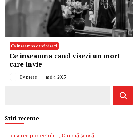
Ce inseamna cand visezi
Ce inseamna cand visezi un mort
care invie
By
press
mai 4, 2025
Stiri recente
Lansarea proiectului „O nouă șansă