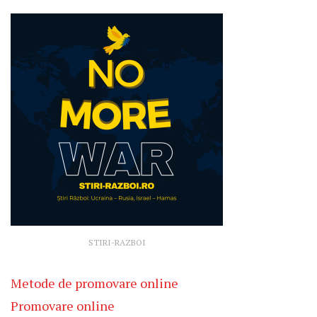
STIRI-RAZBOI
Metode de promovare online
Promovare online