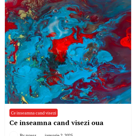
Ce inseamna cand visezi
Ce inseamna cand visezi oua
By
press
ianuarie 2, 2025