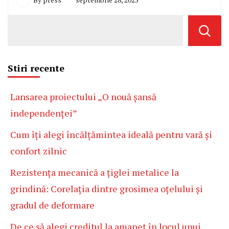
Stiri recente
Lansarea proiectului „O nouă șansă
independenței”
Cum îți alegi încălțămintea ideală pentru vară și
confort zilnic
Rezistența mecanică a țiglei metalice la
grindină: Corelația dintre grosimea oțelului și
gradul de deformare
De ce să alegi creditul la amanet în locul unui