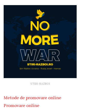
STIRI-RAZBOI
Metode de promovare online
Promovare online