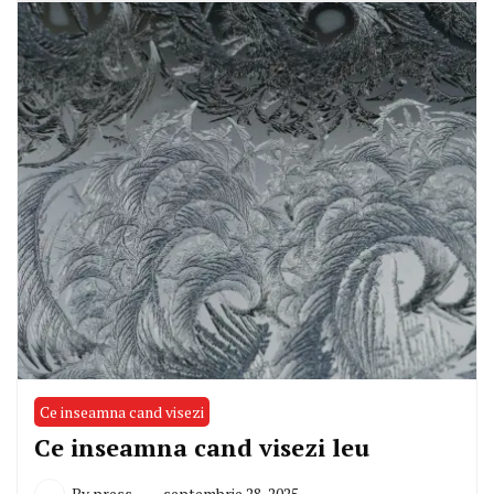
Ce inseamna cand visezi
Ce inseamna cand visezi leu
By
press
septembrie 28, 2025