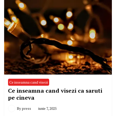
Ce inseamna cand visezi
Ce inseamna cand visezi ca saruti
pe cineva
By
press
iunie 7, 2025