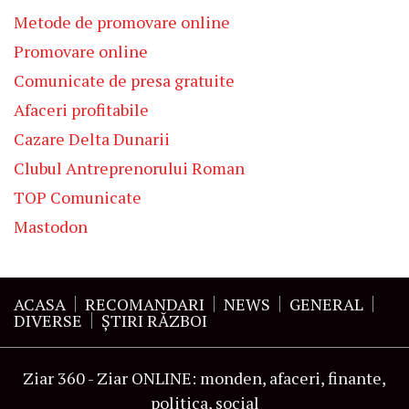
Metode de promovare online
Promovare online
Comunicate de presa gratuite
Afaceri profitabile
Cazare Delta Dunarii
Clubul Antreprenorului Roman
TOP Comunicate
Mastodon
ACASA
RECOMANDARI
NEWS
GENERAL
DIVERSE
ŞTIRI RĂZBOI
Ziar 360 - Ziar ONLINE: monden, afaceri, finante,
politica, social