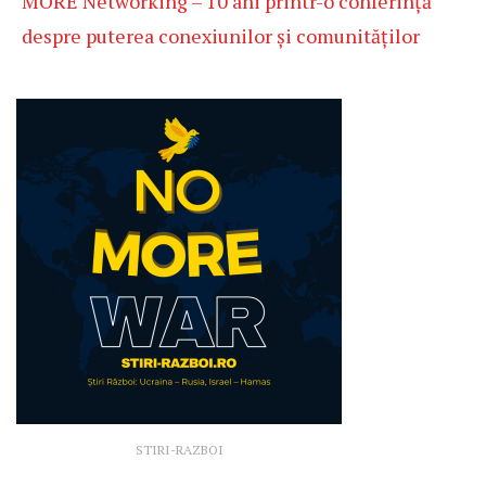
MORE Networking – 10 ani printr-o conferință
despre puterea conexiunilor și comunităților
STIRI-RAZBOI