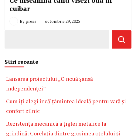
Ce inseamna cand visezi oua in
cuibar
By
press
octombrie 29, 2025
Stiri recente
Lansarea proiectului „O nouă șansă
independenței”
Cum îți alegi încălțămintea ideală pentru vară și
confort zilnic
Rezistența mecanică a țiglei metalice la
grindină: Corelația dintre grosimea oțelului și