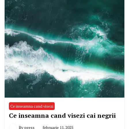
Ce inseamna cand visezi
Ce inseamna cand visezi cai negrii
By
press
februarie 11, 2025