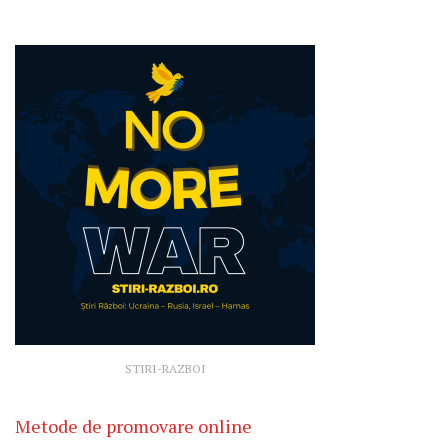
STIRI-RAZBOI
Metode de promovare online