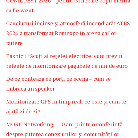
CONIL FEST 2026 – pentru ca fiecare copil merita
sa fie vazut
Cauciucuri încinse și atmosferă incendiară: ATBS
2026 a transformat Romexpo în arena cailor-
putere
Paznicii tăcuți ai rețelei electrice: cum previn
releele de monitorizare pagubele de mii de euro
De ce conteaza ce porți pe scena – cum se
imbraca un speaker
Monitorizare GPS în timp real: ce este și cum te
ajută zi de zi?
MORE Networking – 10 ani printr-o conferință
despre puterea conexiunilor și comunităților