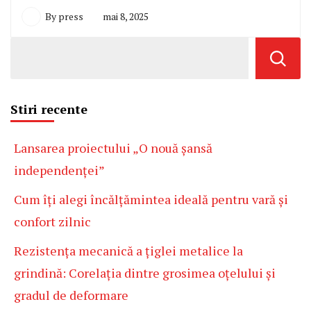
By
press
mai 8, 2025
Stiri recente
Lansarea proiectului „O nouă șansă
independenței”
Cum îți alegi încălțămintea ideală pentru vară și
confort zilnic
Rezistența mecanică a țiglei metalice la
grindină: Corelația dintre grosimea oțelului și
gradul de deformare