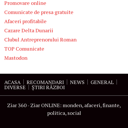
Promovare online
Comunicate de presa gratuite
Afaceri profitabile
Cazare Delta Dunarii
Clubul Antreprenorului Roman
TOP Comunicate
Mastodon
ACASA
RECOMANDARI
NEWS
GENERAL
DIVERSE
ŞTIRI RĂZBOI
Ziar 360 - Ziar ONLINE: monden, afaceri, finante,
politica, social