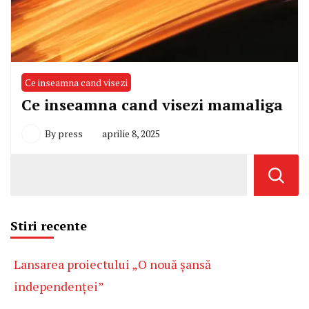
Ce inseamna cand visezi
Ce inseamna cand visezi mamaliga
By
press
aprilie 8, 2025
Stiri recente
Lansarea proiectului „O nouă șansă
independenței”