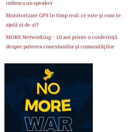
imbraca un speaker
Monitorizare GPS în timp real: ce este și cum te
ajută zi de zi?
MORE Networking – 10 ani printr-o conferință
despre puterea conexiunilor și comunităților