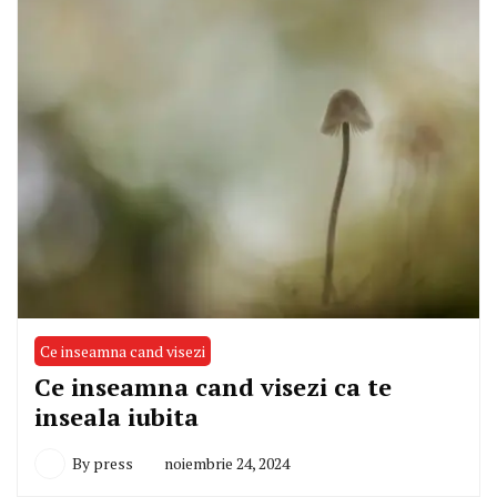
Ce inseamna cand visezi
Ce inseamna cand visezi ca te
inseala iubita
By
press
noiembrie 24, 2024