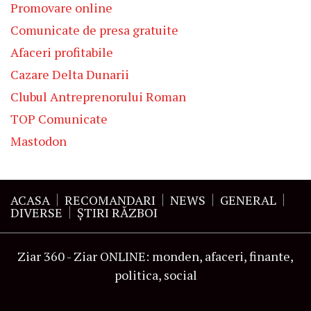
Promovare online
Comunicate de presa gratuite
Afaceri profitabile
Cazare Delta Dunarii
Clubul Antreprenorului Roman
TOP Comunicate
Mastodon
ACASA
RECOMANDARI
NEWS
GENERAL
DIVERSE
ŞTIRI RĂZBOI
Ziar 360 - Ziar ONLINE: monden, afaceri, finante,
politica, social