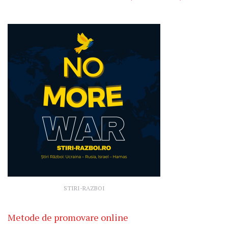
STIRI-RAZBOI
Metode de promovare online