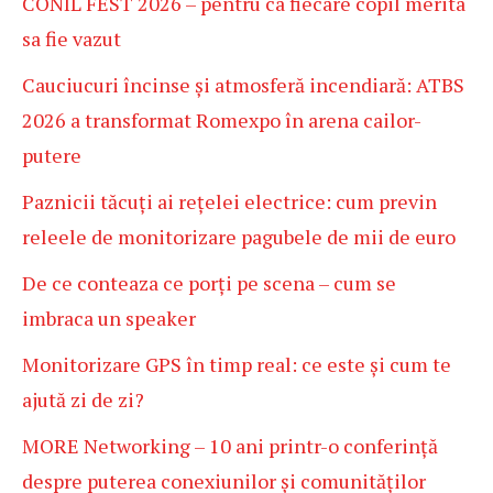
CONIL FEST 2026 – pentru ca fiecare copil merita
sa fie vazut
Cauciucuri încinse și atmosferă incendiară: ATBS
2026 a transformat Romexpo în arena cailor-
putere
Paznicii tăcuți ai rețelei electrice: cum previn
releele de monitorizare pagubele de mii de euro
De ce conteaza ce porți pe scena – cum se
imbraca un speaker
Monitorizare GPS în timp real: ce este și cum te
ajută zi de zi?
MORE Networking – 10 ani printr-o conferință
despre puterea conexiunilor și comunităților