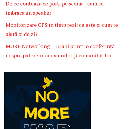
De ce conteaza ce porți pe scena – cum se
imbraca un speaker
Monitorizare GPS în timp real: ce este și cum te
ajută zi de zi?
MORE Networking – 10 ani printr-o conferință
despre puterea conexiunilor și comunităților