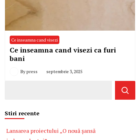
Ce inseamna cand visezi
Ce inseamna cand visezi ca furi
bani
By
press
septembrie 3, 2025
Stiri recente
Lansarea proiectului „O nouă șansă