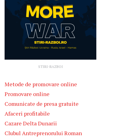
STIRI-RAZBOI
Metode de promovare online
Promovare online
Comunicate de presa gratuite
Afaceri profitabile
Cazare Delta Dunarii
Clubul Antreprenorului Roman