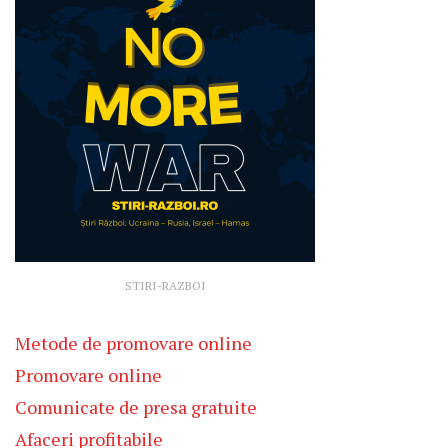
STIRI-RAZBOI
Metode de promovare online
Promovare online
Comunicate de presa gratuite
Afaceri profitabile