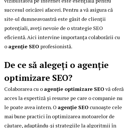
vizibilitatea pe internet este esențială pentru
succesul oricărei afaceri. Pentru a vă asigura că
site-ul dumneavoastră este găsit de clienții
potențiali, aveți nevoie de o strategie SEO
eficientă. Aici intervine importanța colaborării cu
o
agenție SEO
profesionistă.
De ce să alegeți o agenție
optimizare SEO?
Colaborarea cu o
agenție optimizare SEO
vă oferă
acces la expertiză și resurse pe care o companie nu
le poate avea intern. O
agenție SEO
cunoaște cele
mai bune practici în optimizarea motoarelor de
căutare, adaptându-și strategiile la algoritmii în