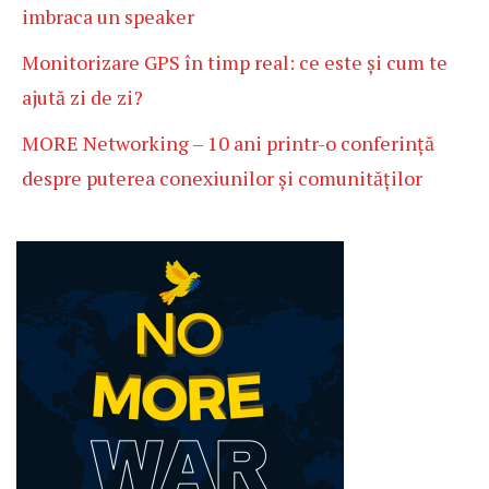
imbraca un speaker
Monitorizare GPS în timp real: ce este și cum te
ajută zi de zi?
MORE Networking – 10 ani printr-o conferință
despre puterea conexiunilor și comunităților