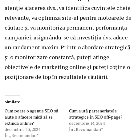
atenție afacerea dvs., va identifica cuvintele cheie
relevante, va optimiza site-ul pentru motoarele de
căutare și va monitoriza permanent performanța
campaniei, asigurându-se că investiția dvs. aduce
un randament maxim. Printr-o abordare strategică
și o monitorizare constantă, puteți atinge
obiectivele de marketing online și puteți obține o
poziționare de top în rezultatele căutării.
Similare
Cum poate o agenție SEO să
Cum ajută parteneriatele
ajute o afacere mică să se
strategice în SEO off-page?
extindă online?
decembrie 14, 2024
decembrie 13, 2024
În „Recomandari”
În „Recomandari”